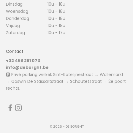
Dinsdag
10u - 18u
Woensdag
10u - 18u
Donderdag
10u - 18u
Vrijdag
10u - 18u
Zaterdag
10u - 17u
Contact
+32 468 281 073
info@deborght.be
🅿️ Privé parking winkel: Sint-Katelijnestraat → Wollemarkt
→ Goswin De Stassartstraat → Schoutetstraat → 2e poort
rechts.
© 2026 - DE BORGHT