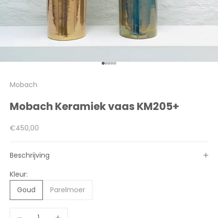
Naar artikel 1
Naar artikel 2
Naar artikel 3
Naar artikel 4
Naar artikel 5
Mobach
Mobach Keramiek vaas KM205+
Aanbiedingsprijs
€450,00
Beschrijving
Kleur:
Goud
Parelmoer
Aantal verlagen
Aantal verhogen