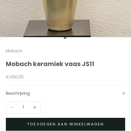
Naar artikel 1
Naar artikel 2
Mobach
Mobach keramiek vaas JS11
Aanbiedingsprijs
€490,00
Beschrijving
Aantal verlagen
Aantal verhogen
TOEVOEGEN AAN WINKELWAGEN