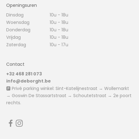
Openingsuren
Dinsdag
10u - 18u
Woensdag
10u - 18u
Donderdag
10u - 18u
Vrijdag
10u - 18u
Zaterdag
10u - 17u
Contact
+32 468 281 073
info@deborght.be
🅿️ Privé parking winkel: Sint-Katelijnestraat → Wollemarkt
→ Goswin De Stassartstraat → Schoutetstraat → 2e poort
rechts.