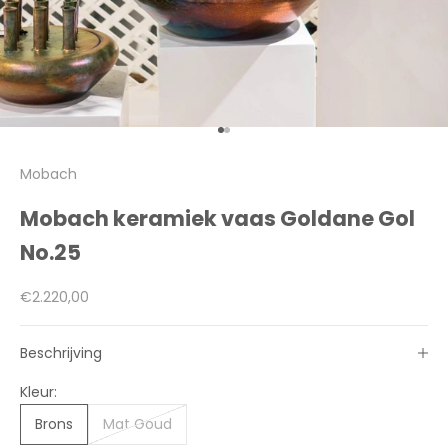
Naar artikel 1
Naar artikel 2
Mobach
Mobach keramiek vaas Goldane Gol
No.25
Aanbiedingsprijs
€2.220,00
Beschrijving
Kleur:
Brons
Mat Goud