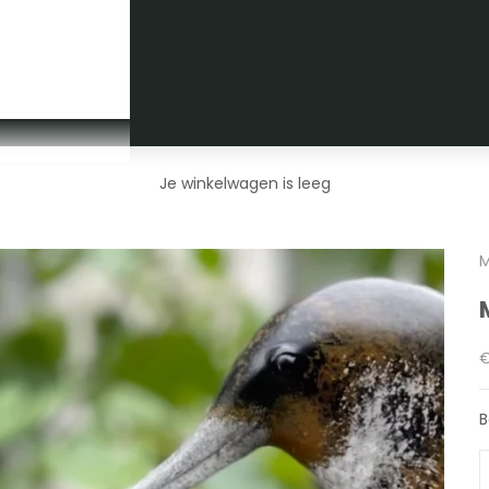
Je winkelwagen is leeg
M
A
€
B
A