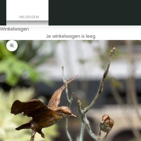
CONTACT
INLOGGEN
Winkelwagen
Je winkelwagen is leeg
In-/uitzoomen