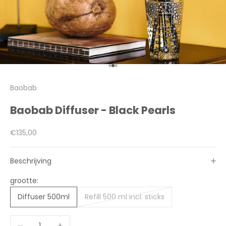
Naar artikel 1
Naar artikel 2
Naar artikel 3
Baobab
Baobab Diffuser - Black Pearls
Aanbiedingsprijs
€135,00
Beschrijving
grootte:
Diffuser 500ml
Refill 500 ml incl. sticks
Aantal verlagen
Aantal verhogen