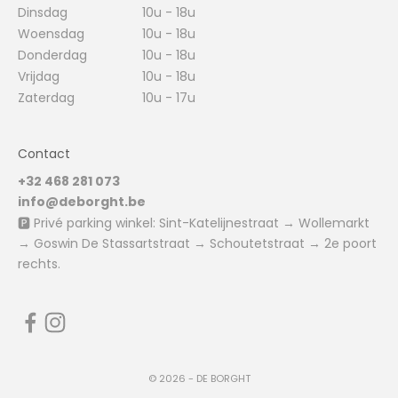
Dinsdag
10u - 18u
Woensdag
10u - 18u
Donderdag
10u - 18u
Vrijdag
10u - 18u
Zaterdag
10u - 17u
Contact
+32 468 281 073
info@deborght.be
🅿️ Privé parking winkel: Sint-Katelijnestraat → Wollemarkt
→ Goswin De Stassartstraat → Schoutetstraat → 2e poort
rechts.
© 2026 - DE BORGHT