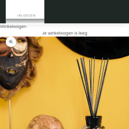
CONTACT
INLOGGEN
Winkelwagen
Je winkelwagen is leeg
In-/uitzoomen