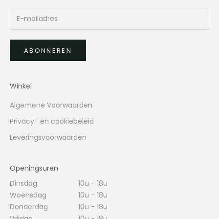
ABONNEREN
Winkel
Algemene Voorwaarden
Privacy- en cookiebeleid
Leveringsvoorwaarden
Openingsuren
Dinsdag
10u - 18u
Woensdag
10u - 18u
Donderdag
10u - 18u
Vrijdag
10u - 18u