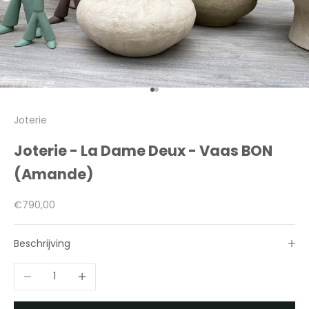
Naar artikel 1
Naar artikel 2
Joterie
Joterie - La Dame Deux - Vaas BON
(Amande)
Aanbiedingsprijs
€790,00
Beschrijving
Aantal verlagen
Aantal verhogen