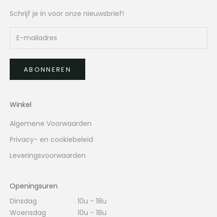
Schrijf je in voor onze nieuwsbrief!
ABONNEREN
Winkel
Algemene Voorwaarden
Privacy- en cookiebeleid
Leveringsvoorwaarden
Openingsuren
Dinsdag
10u - 18u
Woensdag
10u - 18u